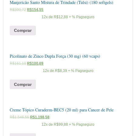
Manjericão Santo Mistura de Trindade (Tulsi) (180 softgels)
R$
300,72
R$
154,55
12x de
R$
12,88
+ % Pagseguro
Comprar
Picolinato de Zinco Dupla Força (30 mg) (60 vcaps)
R$
161,10
R$
100,69
12x de
R$
8,39
+ % Pagseguro
Comprar
Creme Tópico Curaderm-BEC5 (20 ml) para Cancer de Pele
R$
1.546,56
R$
1.198,58
12x de
R$
99,88
+ % Pagseguro