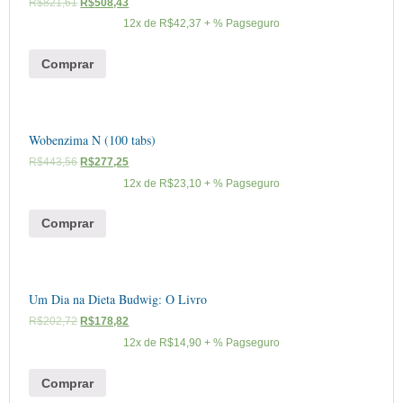
R$
821,61
R$
508,43
12x de
R$
42,37
+ % Pagseguro
Comprar
Wobenzima N (100 tabs)
R$
443,56
R$
277,25
12x de
R$
23,10
+ % Pagseguro
Comprar
Um Dia na Dieta Budwig: O Livro
R$
202,72
R$
178,82
12x de
R$
14,90
+ % Pagseguro
Comprar